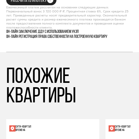
РАССЧИТАТЬ ИПОТЕКУ
Ежемесячный платеж рассчитан на основании следующих данных:
Первоначальный взнос 3 720 000 ₽ ₽, Процентная ставка 6%, Срок кредита 25
лет. Приведенные расчеты носят предварительный характер. Окончательный
расчет суммы кредита и размер ежемесячного платежа производятся банком
после предоставления полного комплекта документов и проведения оценки
платежеспособности клиента.
Он-лайн заключение ДДУ с использованием УКЭП
Он-лайн регистрация права собственности на построенную квартиру
похожие
квартиры
СИТИ-КВАРТАЛ
СИТИ-КВАРТАЛ
ВРЕМЕНА
ВРЕМЕНА