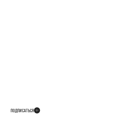
БУДЬТЕ В КУРСЕ ВСЕХ НОВОСТЕЙ
В телеграм-канале мы рассказываем только о важных и интересных
событиях развития проекта
ПОДПИСАТЬСЯ