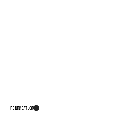
БУДЬТЕ В КУРСЕ ВСЕХ НОВОСТЕЙ
В телеграм-канале мы рассказываем только о важных и интересных
событиях развития проекта
ПОДПИСАТЬСЯ