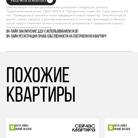
РАССЧИТАТЬ ИПОТЕКУ
Ежемесячный платеж рассчитан на основании следующих данных:
Первоначальный взнос 7 600 000 ₽ ₽, Процентная ставка 6%, Срок кредита 25
лет. Приведенные расчеты носят предварительный характер. Окончательный
расчет суммы кредита и размер ежемесячного платежа производятся банком
после предоставления полного комплекта документов и проведения оценки
платежеспособности клиента.
Он-лайн заключение ДДУ с использованием УКЭП
Он-лайн регистрация права собственности на построенную квартиру
похожие
квартиры
СИТИ-РАЙОН
СИТИ-РАЙОН
НОВЫЙ АКАДЕМ
НОВЫЙ АКАДЕМ