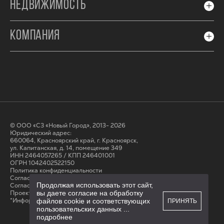
НЕДВИЖИМОСТЬ
КОМПАНИЯ
© ООО «СЗ «Новый Город», 2013- 2026
Юридический адрес:
660064, Красноярский край, г. Красноярск,
ул. Капитанская, д. 14, помещение 349
ИНН 2464057265 / КПП 246401001
ОГРН 1042402522150
Политика конфиденциальности
Согласие на обработку персональных данных
Продолжая использовать этот сайт,
Cогласие на получение рассылки
вы даете согласие на обработку
Проектные декларации на сайте наш.дом.рф
*Информация на сайте не является публичной офертой
файлов cookie и соответствующих
ПРИНЯТЬ
пользовательских данных
...
подробнее