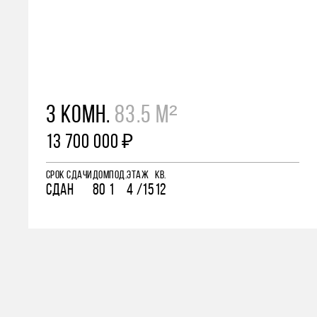
3 КОМН.
83.5 М²
13 700 000 ₽
СРОК СДАЧИ
ДОМ
ПОД.
ЭТАЖ
КВ.
СДАН
80
1
4 /15
12