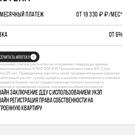
МЕСЯЧНЫЙ ПЛАТЕЖ
ОТ 19 330 ₽ ₽/МЕС*
ВКА
ОТ 6%
ССЧИТАТЬ ИПОТЕКУ
есячный платеж рассчитан на основании следующих данных:
оначальный взнос 9 500 000 ₽ ₽, Процентная ставка 6%, Срок
ита 25 лет. Приведенные расчеты носят предварительный характер.
чательный расчет суммы кредита и размер ежемесячного платежа
зводятся банком после предоставления полного комплекта
ментов и проведения оценки платежеспособности клиента.
лайн заключение ДДУ с использованием УКЭП
лайн регистрация права собственности на
троенную квартиру