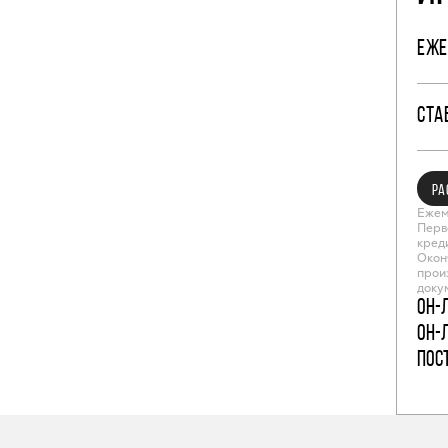
ЕЖЕ
СТА
РА
Ежем
Перв
кред
Окон
прои
доку
Он-
Он-
пос