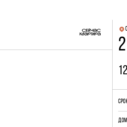
2
1
СРО
ДО