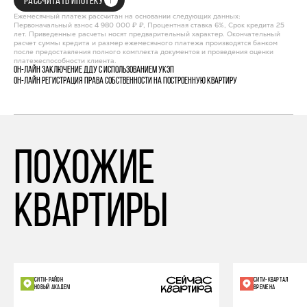
РАССЧИТАТЬ ИПОТЕКУ
Ежемесячный платеж рассчитан на основании следующих данных:
Первоначальный взнос 4 980 000 ₽ ₽, Процентная ставка 6%, Срок кредита 25
лет. Приведенные расчеты носят предварительный характер. Окончательный
расчет суммы кредита и размер ежемесячного платежа производятся банком
после предоставления полного комплекта документов и проведения оценки
платежеспособности клиента.
Он-лайн заключение ДДУ с использованием УКЭП
Он-лайн регистрация права собственности на построенную квартиру
похожие
квартиры
СИТИ-РАЙОН
СИТИ-КВАРТАЛ
НОВЫЙ АКАДЕМ
ВРЕМЕНА