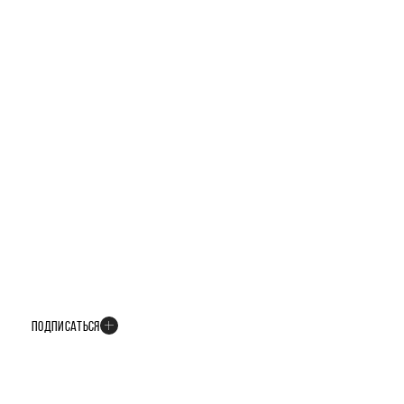
БУДЬТЕ В КУРСЕ ВСЕХ НОВОСТЕЙ
В телеграм-канале мы рассказываем только о важных и интересных
событиях развития проекта
ПОДПИСАТЬСЯ