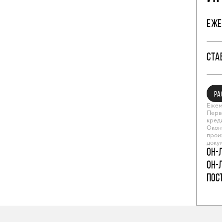
ЕЖЕ
СТА
РА
Ежем
Перв
кред
Окон
прои
доку
Он-
Он-
пос