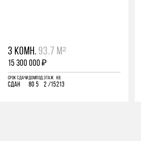
3 КОМН.
93.7 М²
15 300 000 ₽
СРОК СДАЧИ
ДОМ
ПОД.
ЭТАЖ
КВ.
СДАН
80
5
2 /15
213