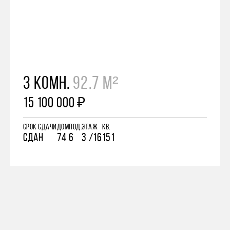
3 КОМН.
92.7 М²
15 100 000 ₽
СРОК СДАЧИ
ДОМ
ПОД.
ЭТАЖ
КВ.
СДАН
74
6
3 /16
151