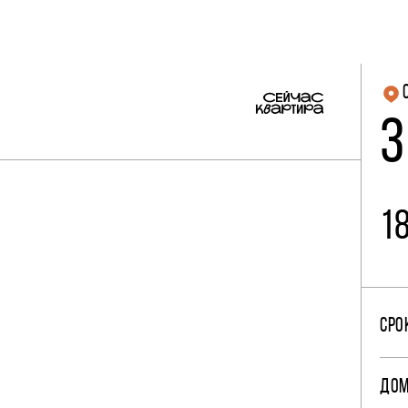
3
1
СРО
ДО