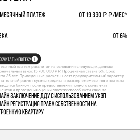
МЕСЯЧНЫЙ ПЛАТЕЖ
ОТ 19 330 ₽ ₽/МЕС*
ВКА
ОТ 6%
ССЧИТАТЬ ИПОТЕКУ
есячный платеж рассчитан на основании следующих данных:
оначальный взнос 15 700 000 ₽ ₽, Процентная ставка 6%, Срок
ита 25 лет. Приведенные расчеты носят предварительный характер.
чательный расчет суммы кредита и размер ежемесячного платежа
зводятся банком после предоставления полного комплекта
ментов и проведения оценки платежеспособности клиента.
лайн заключение ДДУ с использованием УКЭП
лайн регистрация права собственности на
троенную квартиру