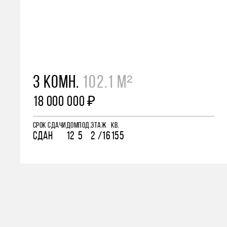
3 КОМН.
102.1 М²
18 000 000 ₽
СРОК СДАЧИ
ДОМ
ПОД.
ЭТАЖ
КВ.
СДАН
12
5
2 /16
155