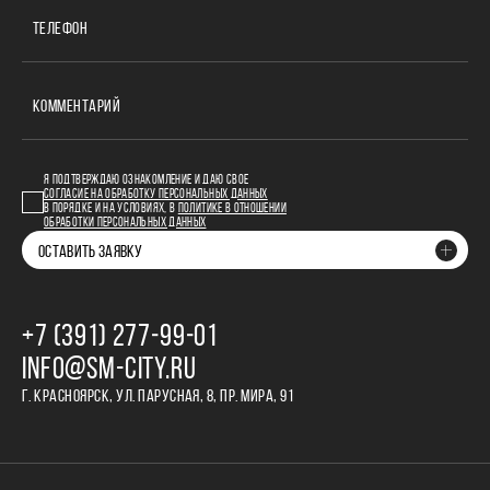
ТЕЛЕФОН
КОММЕНТАРИЙ
Я ПОДТВЕРЖДАЮ ОЗНАКОМЛЕНИЕ И ДАЮ СВОЕ
СОГЛАСИЕ НА ОБРАБОТКУ ПЕРСОНАЛЬНЫХ ДАННЫХ
В ПОРЯДКЕ И НА УСЛОВИЯХ, В
ПОЛИТИКЕ В ОТНОШЕНИИ
ОБРАБОТКИ ПЕРСОНАЛЬНЫХ ДАННЫХ
ОСТАВИТЬ ЗАЯВКУ
+7 (391) 277‒99‒01
INFO@SM-CITY.RU
Г. КРАСНОЯРСК, УЛ. ПАРУСНАЯ, 8, ПР. МИРА, 91