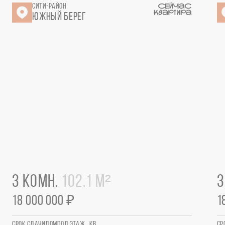
СИТИ-РАЙОН
ЮЖНЫЙ БЕРЕГ
3 КОМН.
102.1 М²
3
18 000 000 ₽
1
СРОК СДАЧИ
ДОМ
ПОД.
ЭТАЖ
КВ.
СР