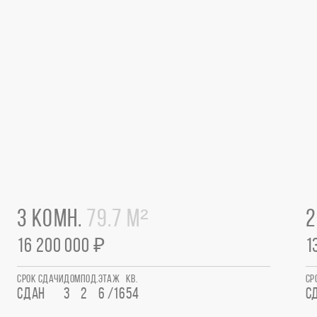
3 КОМН.
79.7 М²
2
16 200 000 ₽
1
СРОК СДАЧИ
ДОМ
ПОД.
ЭТАЖ
КВ.
СР
СДАН
3
2
6 /16
54
С