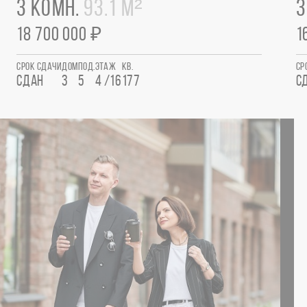
3 КОМН.
93.1 М²
3
18 700 000 ₽
1
СРОК СДАЧИ
ДОМ
ПОД.
ЭТАЖ
КВ.
СР
СДАН
3
5
4 /16
177
С