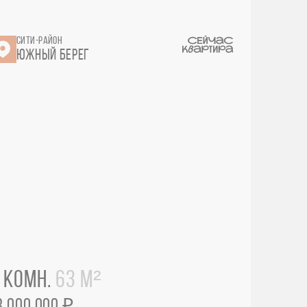
СИТИ-РАЙОН
ЮЖНЫЙ БЕРЕГ
 КОМН.
63 М²