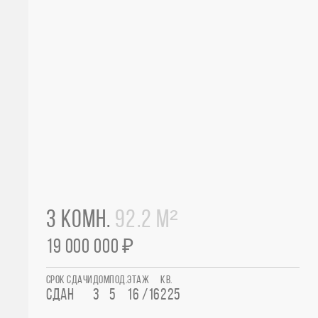
3 КОМН.
92.2 М²
19 000 000 ₽
СРОК СДАЧИ
ДОМ
ПОД.
ЭТАЖ
КВ.
СДАН
3
5
16 /16
225