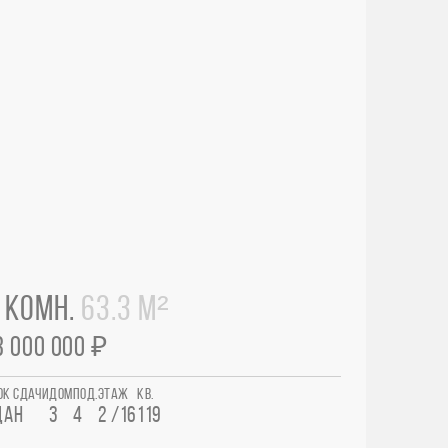
 КОМН.
63.3 М²
3 000 000 ₽
ОК СДАЧИ
ДОМ
ПОД.
ЭТАЖ
КВ.
ДАН
3
4
2 /16
119