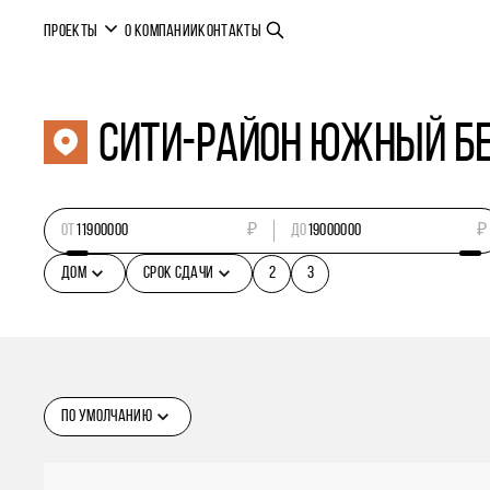
ПРОЕКТЫ
О КОМПАНИИ
КОНТАКТЫ
Сити-район ЮЖНЫЙ Б
ОТ
₽
ДО
₽
ДОМ
СРОК СДАЧИ
2
3
ПО УМОЛЧАНИЮ