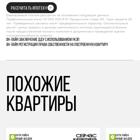
РАССЧИТАТЬ ИПОТЕКУ
Ежемесячный платеж рассчитан на основании следующих данных:
Первоначальный взнос 10 000 000 ₽ ₽, Процентная ставка 6%, Срок кредита 25
лет. Приведенные расчеты носят предварительный характер. Окончательный
расчет суммы кредита и размер ежемесячного платежа производятся банком
после предоставления полного комплекта документов и проведения оценки
платежеспособности клиента.
Он-лайн заключение ДДУ с использованием УКЭП
Он-лайн регистрация права собственности на построенную квартиру
похожие
квартиры
СИТИ-РАЙОН
СИТИ-РАЙОН
НОВЫЙ АКАДЕМ
НОВЫЙ АКАДЕМ