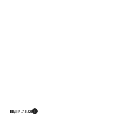
БУДЬТЕ В КУРСЕ ВСЕХ НОВОСТЕЙ
В телеграм-канале мы рассказываем только о важных и интересных
событиях развития проекта
ПОДПИСАТЬСЯ