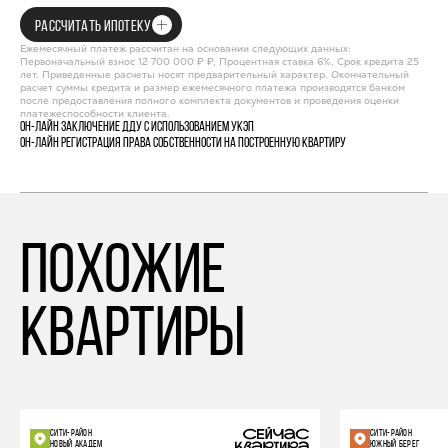
РАССЧИТАТЬ ИПОТЕКУ
Ежемесячный платеж рассчитан на основании следующих данных:
Первоначальный взнос 12 700 000 ₽ ₽, Процентная ставка 6%, Срок кредита 25
лет. Приведенные расчеты носят предварительный характер. Окончательный
расчет суммы кредита и размер ежемесячного платежа производятся банком
после предоставления полного комплекта документов и проведения оценки
платежеспособности клиента.
Он-лайн заключение ДДУ с использованием УКЭП
Он-лайн регистрация права собственности на построенную квартиру
похожие
квартиры
СИТИ-РАЙОН
СИТИ-РАЙОН
НОВЫЙ АКАДЕМ
ЮЖНЫЙ БЕРЕГ