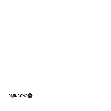
БУДЬТЕ В КУРСЕ ВСЕХ НОВОСТЕЙ
В телеграм-канале мы рассказываем только о важных и интересных
событиях развития проекта
ПОДПИСАТЬСЯ