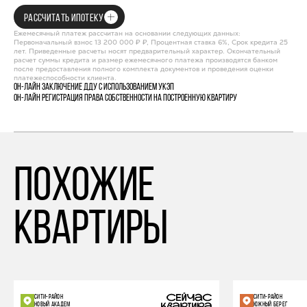
РАССЧИТАТЬ ИПОТЕКУ
Ежемесячный платеж рассчитан на основании следующих данных:
Первоначальный взнос 13 200 000 ₽ ₽, Процентная ставка 6%, Срок кредита 25
лет. Приведенные расчеты носят предварительный характер. Окончательный
расчет суммы кредита и размер ежемесячного платежа производятся банком
после предоставления полного комплекта документов и проведения оценки
платежеспособности клиента.
Он-лайн заключение ДДУ с использованием УКЭП
Он-лайн регистрация права собственности на построенную квартиру
похожие
квартиры
СИТИ-РАЙОН
СИТИ-РАЙОН
НОВЫЙ АКАДЕМ
ЮЖНЫЙ БЕРЕГ