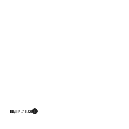
БУДЬТЕ В КУРСЕ ВСЕХ НОВОСТЕЙ
В телеграм-канале мы рассказываем только о важных и интересных
событиях развития проекта
ПОДПИСАТЬСЯ