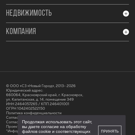
НЕДВИЖИМОСТЬ
КОМПАНИЯ
© ООО «СЗ «Новый Город», 2013- 2026
Юридический адрес:
660064, Красноярский край, г. Красноярск,
ул. Капитанская, д. 14, помещение 349
ИНН 2464057265 / КПП 246401001
ОГРН 1042402522150
Политика конфиденциальности
Согласие на обработку персональных данных
Продолжая использовать этот сайт,
Cогласие на получение рассылки
Проектные декларации на сайте наш.дом.рф
вы даете согласие на обработку
*Информация на сайте не является публичной офертой
файлов cookie и соответствующих
ПРИНЯТЬ