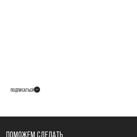
БУДЬТЕ В КУРСЕ ВСЕХ НОВОСТЕЙ
В телеграм-канале мы рассказываем только о важных и интересных
событиях развития проекта
ПОДПИСАТЬСЯ
ПОМОЖЕМ СДЕЛАТЬ