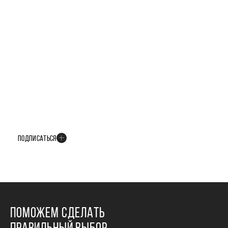
БУДЬТЕ В КУРСЕ ВСЕХ НОВОСТЕЙ
В телеграм-канале мы рассказываем только о важных и интересных
событиях развития проекта
ПОДПИСАТЬСЯ
ПОМОЖЕМ СДЕЛАТЬ