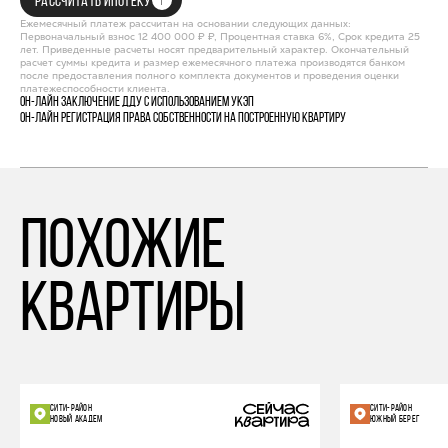
РАССЧИТАТЬ ИПОТЕКУ
Ежемесячный платеж рассчитан на основании следующих данных:
Первоначальный взнос 12 400 000 ₽ ₽, Процентная ставка 6%, Срок кредита 25
лет. Приведенные расчеты носят предварительный характер. Окончательный
расчет суммы кредита и размер ежемесячного платежа производятся банком
после предоставления полного комплекта документов и проведения оценки
платежеспособности клиента.
Он-лайн заключение ДДУ с использованием УКЭП
Он-лайн регистрация права собственности на построенную квартиру
похожие
квартиры
СИТИ-РАЙОН
СИТИ-РАЙОН
НОВЫЙ АКАДЕМ
ЮЖНЫЙ БЕРЕГ