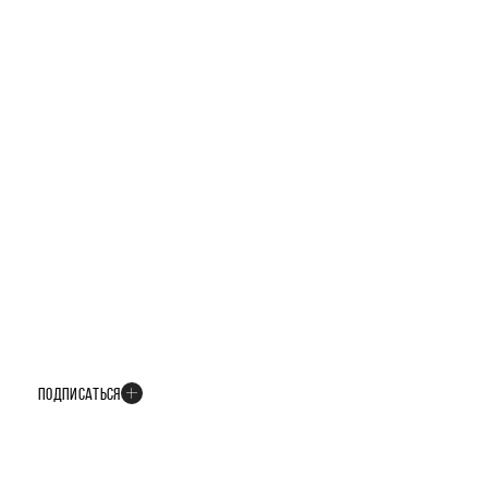
БУДЬТЕ В КУРСЕ ВСЕХ НОВОСТЕЙ
В телеграм-канале мы рассказываем только о важных и интересных
событиях развития проекта
ПОДПИСАТЬСЯ