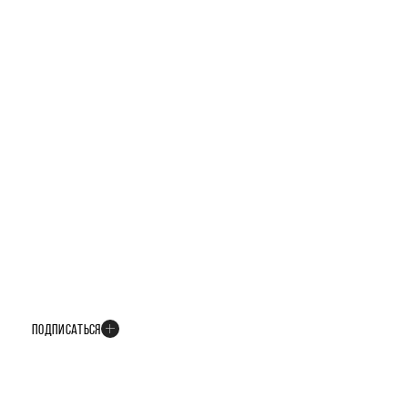
БУДЬТЕ В КУРСЕ ВСЕХ НОВОСТЕЙ
В телеграм-канале мы рассказываем только о важных и интересных
событиях развития проекта
ПОДПИСАТЬСЯ