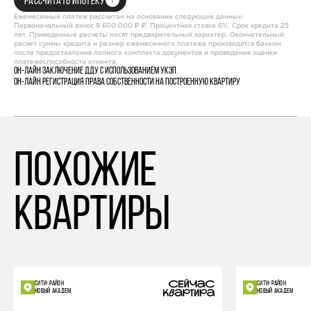
РАССЧИТАТЬ ИПОТЕКУ
Ежемесячный платеж рассчитан на основании следующих данных:
Первоначальный взнос 9 600 000 ₽ ₽, Процентная ставка 6%, Срок кредита 25
лет. Приведенные расчеты носят предварительный характер. Окончательный
расчет суммы кредита и размер ежемесячного платежа производятся банком
после предоставления полного комплекта документов и проведения оценки
платежеспособности клиента.
Он-лайн заключение ДДУ с использованием УКЭП
Он-лайн регистрация права собственности на построенную квартиру
похожие
квартиры
СИТИ-РАЙОН
СИТИ-РАЙОН
НОВЫЙ АКАДЕМ
НОВЫЙ АКАДЕМ