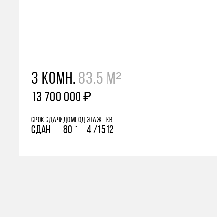
3 КОМН.
83.5 М²
13 700 000 ₽
СРОК СДАЧИ
ДОМ
ПОД.
ЭТАЖ
КВ.
СДАН
80
1
4 /15
12