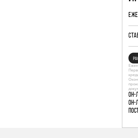
ЕЖЕ
СТА
РА
Ежем
Перв
кред
Окон
прои
доку
Он-
Он-
пос