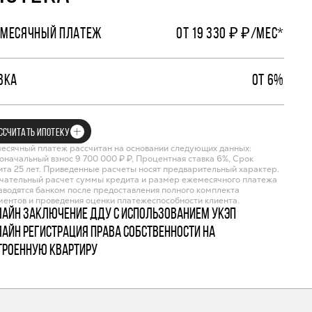
МЕСЯЧНЫЙ ПЛАТЕЖ
ОТ 19 330 ₽ ₽/МЕС*
ВКА
ОТ 6%
ССЧИТАТЬ ИПОТЕКУ
есячный платеж рассчитан на основании следующих данных:
оначальный взнос 9 700 000 ₽ ₽, Процентная ставка 6%, Срок
ита 25 лет. Приведенные расчеты носят предварительный характер.
чательный расчет суммы кредита и размер ежемесячного платежа
зводятся банком после предоставления полного комплекта
ментов и проведения оценки платежеспособности клиента.
лайн заключение ДДУ с использованием УКЭП
лайн регистрация права собственности на
троенную квартиру