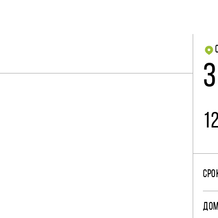
3
1
СРО
ДО