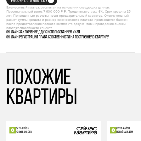
РАССЧИТАТЬ ИПОТЕКУ
Ежемесячный платеж рассчитан на основании следующих данных:
Первоначальный взнос 7 600 000 ₽ ₽, Процентная ставка 6%, Срок кредита 25
лет. Приведенные расчеты носят предварительный характер. Окончательный
расчет суммы кредита и размер ежемесячного платежа производятся банком
после предоставления полного комплекта документов и проведения оценки
платежеспособности клиента.
Он-лайн заключение ДДУ с использованием УКЭП
Он-лайн регистрация права собственности на построенную квартиру
похожие
квартиры
СИТИ-РАЙОН
СИТИ-РАЙОН
НОВЫЙ АКАДЕМ
НОВЫЙ АКАДЕМ