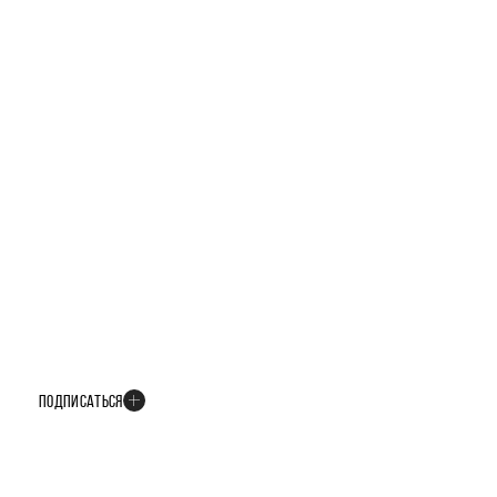
БУДЬТЕ В КУРСЕ ВСЕХ НОВОСТЕЙ
В телеграм-канале мы рассказываем только о важных и интересных
событиях развития проекта
ПОДПИСАТЬСЯ