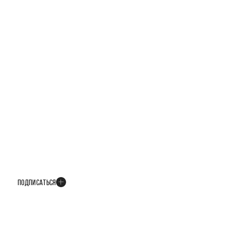
БУДЬТЕ В КУРСЕ ВСЕХ НОВОСТЕЙ
В телеграм-канале мы рассказываем только о важных и интересных
событиях развития проекта
ПОДПИСАТЬСЯ