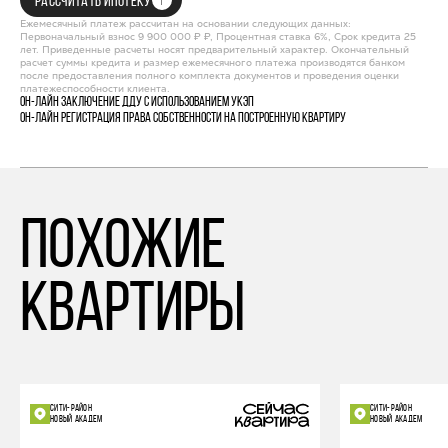
РАССЧИТАТЬ ИПОТЕКУ
Ежемесячный платеж рассчитан на основании следующих данных:
Первоначальный взнос 9 900 000 ₽ ₽, Процентная ставка 6%, Срок кредита 25
лет. Приведенные расчеты носят предварительный характер. Окончательный
расчет суммы кредита и размер ежемесячного платежа производятся банком
после предоставления полного комплекта документов и проведения оценки
платежеспособности клиента.
Он-лайн заключение ДДУ с использованием УКЭП
Он-лайн регистрация права собственности на построенную квартиру
похожие
квартиры
СИТИ-РАЙОН
СИТИ-РАЙОН
НОВЫЙ АКАДЕМ
НОВЫЙ АКАДЕМ