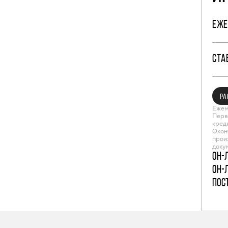
ЕЖЕ
СТА
РА
Ежем
Перв
кред
Окон
прои
доку
Он-
Он-
пос