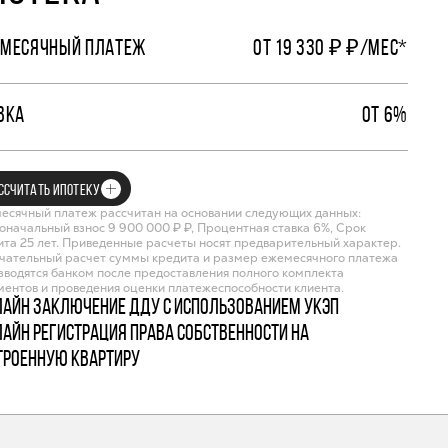
МЕСЯЧНЫЙ ПЛАТЕЖ
ОТ 19 330 ₽ ₽/МЕС*
ВКА
ОТ 6%
ССЧИТАТЬ ИПОТЕКУ
есячный платеж рассчитан на основании следующих данных:
оначальный взнос 9 900 000 ₽ ₽, Процентная ставка 6%, Срок
ита 25 лет. Приведенные расчеты носят предварительный характер.
чательный расчет суммы кредита и размер ежемесячного платежа
зводятся банком после предоставления полного комплекта
ментов и проведения оценки платежеспособности клиента.
лайн заключение ДДУ с использованием УКЭП
лайн регистрация права собственности на
троенную квартиру