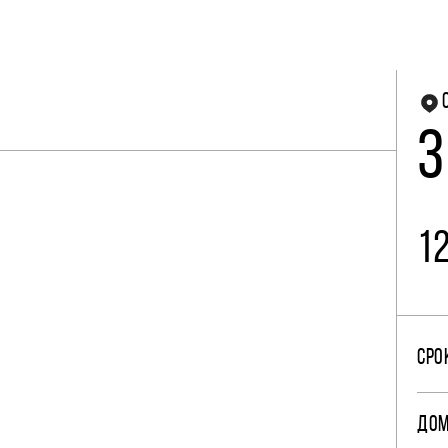
3
1
СРО
ДО