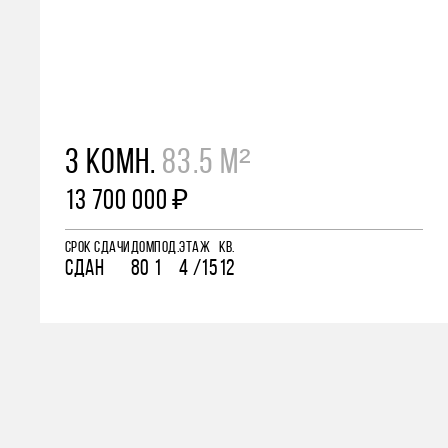
3 КОМН.
83.5 М²
13 700 000 ₽
СРОК СДАЧИ
ДОМ
ПОД.
ЭТАЖ
КВ.
СДАН
80
1
4 /15
12