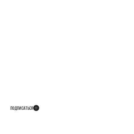
БУДЬТЕ В КУРСЕ ВСЕХ НОВОСТЕЙ
В телеграм-канале мы рассказываем только о важных и интересных
событиях развития проекта
ПОДПИСАТЬСЯ