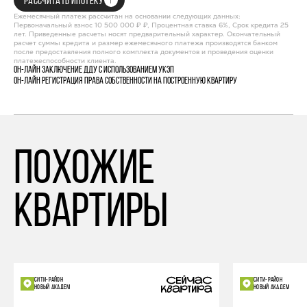
РАССЧИТАТЬ ИПОТЕКУ
Ежемесячный платеж рассчитан на основании следующих данных:
Первоначальный взнос 10 500 000 ₽ ₽, Процентная ставка 6%, Срок кредита 25
лет. Приведенные расчеты носят предварительный характер. Окончательный
расчет суммы кредита и размер ежемесячного платежа производятся банком
после предоставления полного комплекта документов и проведения оценки
платежеспособности клиента.
Он-лайн заключение ДДУ с использованием УКЭП
Он-лайн регистрация права собственности на построенную квартиру
похожие
квартиры
СИТИ-РАЙОН
СИТИ-РАЙОН
НОВЫЙ АКАДЕМ
НОВЫЙ АКАДЕМ