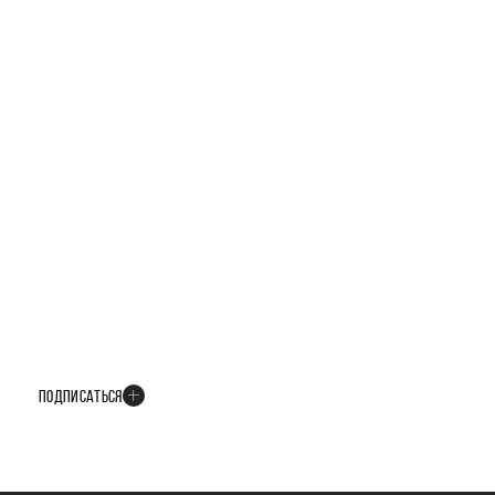
БУДЬТЕ В КУРСЕ ВСЕХ НОВОСТЕЙ
В телеграм-канале мы рассказываем только о важных и интересных
событиях развития проекта
ПОДПИСАТЬСЯ