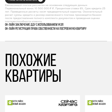
Ежемесячный платеж рассчитан на основании следующих данных:
Первоначальный взнос 10 500 000 ₽ ₽, Процентная ставка 6%, Срок кредита 25
лет. Приведенные расчеты носят предварительный характер. Окончательный
расчет суммы кредита и размер ежемесячного платежа производятся банком
после предоставления полного комплекта документов и проведения оценки
платежеспособности клиента.
Он-лайн заключение ДДУ с использованием УКЭП
Он-лайн регистрация права собственности на построенную квартиру
похожие
квартиры
СИТИ-РАЙОН
СИТИ-РАЙОН
НОВЫЙ АКАДЕМ
НОВЫЙ АКАДЕМ