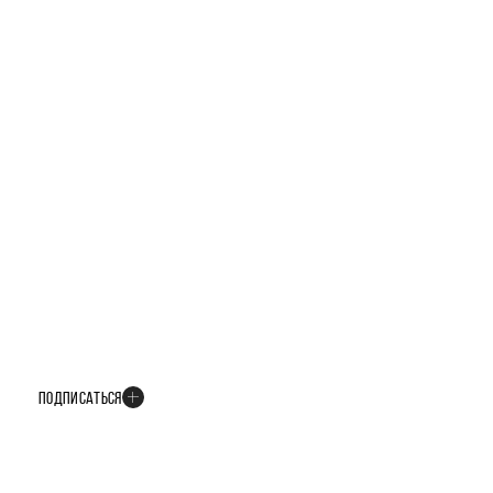
БУДЬТЕ В КУРСЕ ВСЕХ НОВОСТЕЙ
В телеграм-канале мы рассказываем только о важных и интересных
событиях развития проекта
ПОДПИСАТЬСЯ