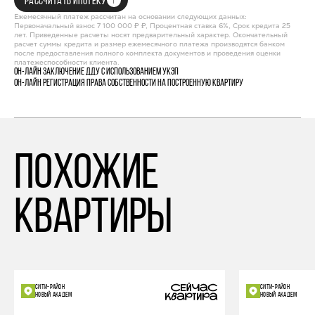
РАССЧИТАТЬ ИПОТЕКУ
Ежемесячный платеж рассчитан на основании следующих данных:
Первоначальный взнос 7 100 000 ₽ ₽, Процентная ставка 6%, Срок кредита 25
лет. Приведенные расчеты носят предварительный характер. Окончательный
расчет суммы кредита и размер ежемесячного платежа производятся банком
после предоставления полного комплекта документов и проведения оценки
платежеспособности клиента.
Он-лайн заключение ДДУ с использованием УКЭП
Он-лайн регистрация права собственности на построенную квартиру
похожие
квартиры
СИТИ-РАЙОН
СИТИ-РАЙОН
НОВЫЙ АКАДЕМ
НОВЫЙ АКАДЕМ