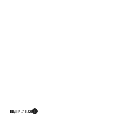
БУДЬТЕ В КУРСЕ ВСЕХ НОВОСТЕЙ
В телеграм-канале мы рассказываем только о важных и интересных
событиях развития проекта
ПОДПИСАТЬСЯ