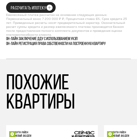
РАССЧИТАТЬ ИПОТЕКУ
Ежемесячный платеж рассчитан на основании следующих данных:
Первоначальный взнос 7 200 000 ₽ ₽, Процентная ставка 6%, Срок кредита 25
лет. Приведенные расчеты носят предварительный характер. Окончательный
расчет суммы кредита и размер ежемесячного платежа производятся банком
после предоставления полного комплекта документов и проведения оценки
платежеспособности клиента.
Он-лайн заключение ДДУ с использованием УКЭП
Он-лайн регистрация права собственности на построенную квартиру
похожие
квартиры
СИТИ-РАЙОН
СИТИ-РАЙОН
НОВЫЙ АКАДЕМ
НОВЫЙ АКАДЕМ