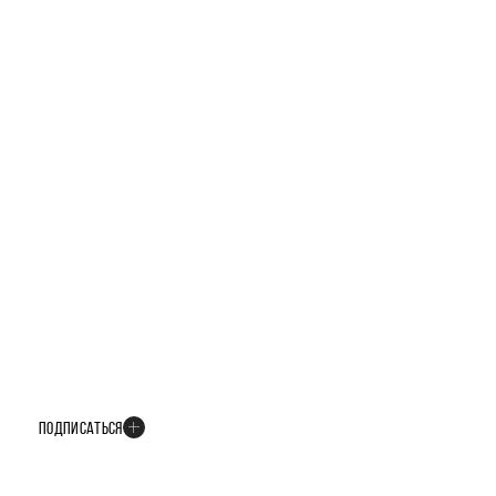
БУДЬТЕ В КУРСЕ ВСЕХ НОВОСТЕЙ
В телеграм-канале мы рассказываем только о важных и интересных
событиях развития проекта
ПОДПИСАТЬСЯ