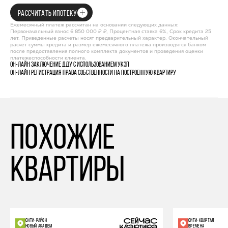
РАССЧИТАТЬ ИПОТЕКУ
Ежемесячный платеж рассчитан на основании следующих данных:
Первоначальный взнос 6 850 000 ₽ ₽, Процентная ставка 6%, Срок кредита 25
лет. Приведенные расчеты носят предварительный характер. Окончательный
расчет суммы кредита и размер ежемесячного платежа производятся банком
после предоставления полного комплекта документов и проведения оценки
платежеспособности клиента.
Он-лайн заключение ДДУ с использованием УКЭП
Он-лайн регистрация права собственности на построенную квартиру
похожие
квартиры
СИТИ-РАЙОН
СИТИ-КВАРТАЛ
НОВЫЙ АКАДЕМ
ВРЕМЕНА