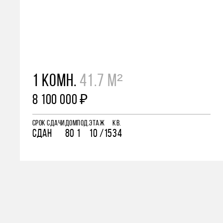
1 КОМН.
41.7 М²
8 100 000 ₽
СРОК СДАЧИ
ДОМ
ПОД.
ЭТАЖ
КВ.
СДАН
80
1
10 /15
34