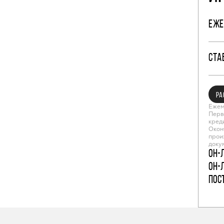
ЕЖЕ
СТА
РА
Ежем
Перв
кред
Окон
прои
доку
Он-
Он-
пос