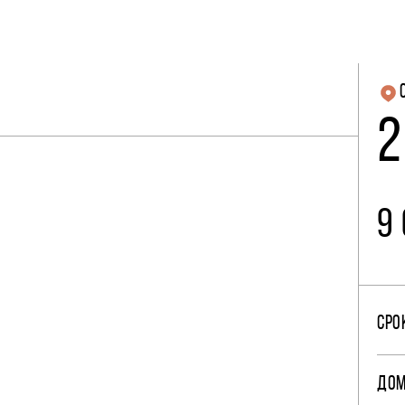
2
9
СРО
ДО