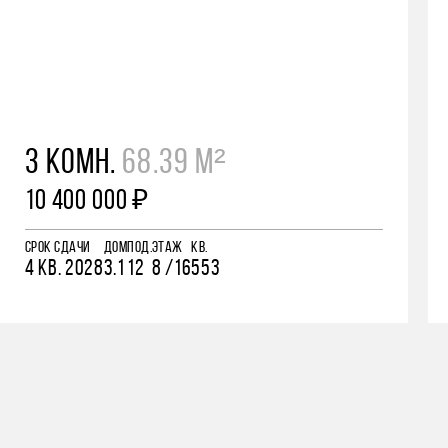
3 КОМН.
68.39 М²
10 400 000 ₽
СРОК СДАЧИ
ДОМ
ПОД.
ЭТАЖ
КВ.
4 КВ. 2028
3.1
12
8 /16
553