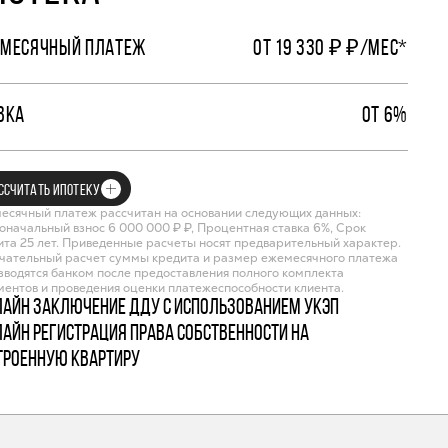
МЕСЯЧНЫЙ ПЛАТЕЖ
ОТ 19 330 ₽ ₽/МЕС*
ВКА
ОТ 6%
ССЧИТАТЬ ИПОТЕКУ
есячный платеж рассчитан на основании следующих данных:
оначальный взнос 6 000 000 ₽ ₽, Процентная ставка 6%, Срок
ита 25 лет. Приведенные расчеты носят предварительный характер.
чательный расчет суммы кредита и размер ежемесячного платежа
зводятся банком после предоставления полного комплекта
ментов и проведения оценки платежеспособности клиента.
лайн заключение ДДУ с использованием УКЭП
лайн регистрация права собственности на
троенную квартиру