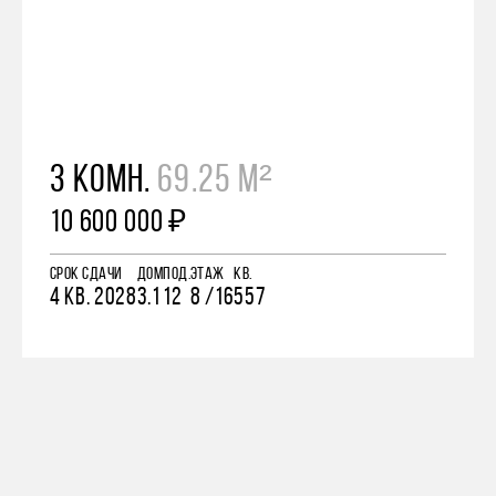
3 КОМН.
69.25 М²
10 600 000 ₽
СРОК СДАЧИ
ДОМ
ПОД.
ЭТАЖ
КВ.
4 КВ. 2028
3.1
12
8 /16
557