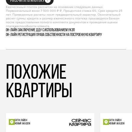
РАССЧИТАТЬ ИПОТЕКУ
Ежемесячный платеж рассчитан на основании следующих данных:
Первоначальный взнос 7 500 000 ₽ ₽, Процентная ставка 6%, Срок кредита 25
лет. Приведенные расчеты носят предварительный характер. Окончательный
расчет суммы кредита и размер ежемесячного платежа производятся банком
после предоставления полного комплекта документов и проведения оценки
платежеспособности клиента.
Он-лайн заключение ДДУ с использованием УКЭП
Он-лайн регистрация права собственности на построенную квартиру
похожие
квартиры
СИТИ-РАЙОН
СИТИ-РАЙОН
НОВЫЙ АКАДЕМ
НОВЫЙ АКАДЕМ