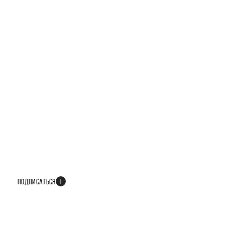
БУДЬТЕ В КУРСЕ ВСЕХ НОВОСТЕЙ
В телеграм-канале мы рассказываем только о важных и интересных
событиях развития проекта
ПОДПИСАТЬСЯ