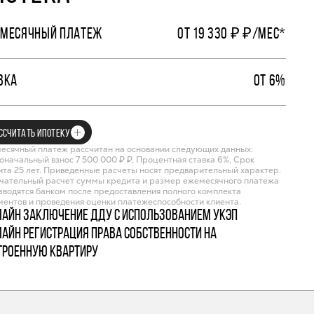
МЕСЯЧНЫЙ ПЛАТЕЖ
ОТ 19 330 ₽ ₽/МЕС*
ВКА
ОТ 6%
ССЧИТАТЬ ИПОТЕКУ
есячный платеж рассчитан на основании следующих данных:
оначальный взнос 7 500 000 ₽ ₽, Процентная ставка 6%, Срок
ита 25 лет. Приведенные расчеты носят предварительный характер.
чательный расчет суммы кредита и размер ежемесячного платежа
зводятся банком после предоставления полного комплекта
ментов и проведения оценки платежеспособности клиента.
лайн заключение ДДУ с использованием УКЭП
лайн регистрация права собственности на
троенную квартиру