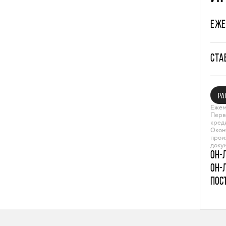
ЕЖЕ
СТА
РА
Ежем
Перв
кред
Окон
прои
доку
Он-
Он-
пос