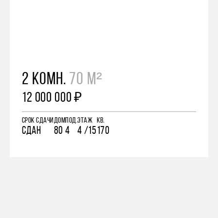
2 КОМН.
70 М²
12 000 000 ₽
СРОК СДАЧИ
ДОМ
ПОД.
ЭТАЖ
КВ.
СДАН
80
4
4 /15
170