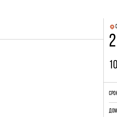
2
1
СРО
ДО