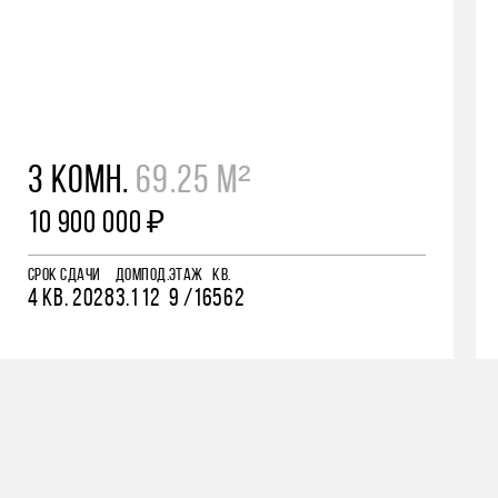
3 КОМН.
69.25 М²
10 900 000 ₽
СРОК СДАЧИ
ДОМ
ПОД.
ЭТАЖ
КВ.
4 КВ. 2028
3.1
12
9 /16
562