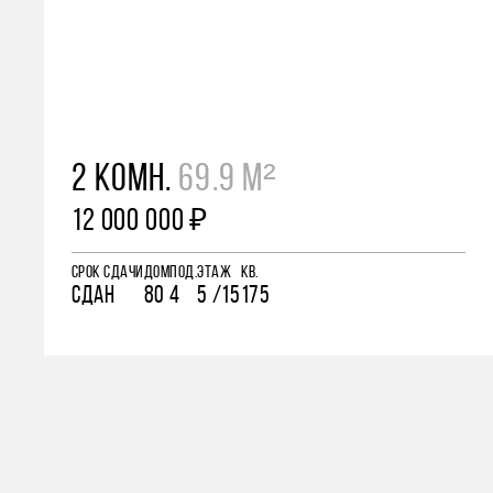
2 КОМН.
69.9 М²
12 000 000 ₽
СРОК СДАЧИ
ДОМ
ПОД.
ЭТАЖ
КВ.
СДАН
80
4
5 /15
175