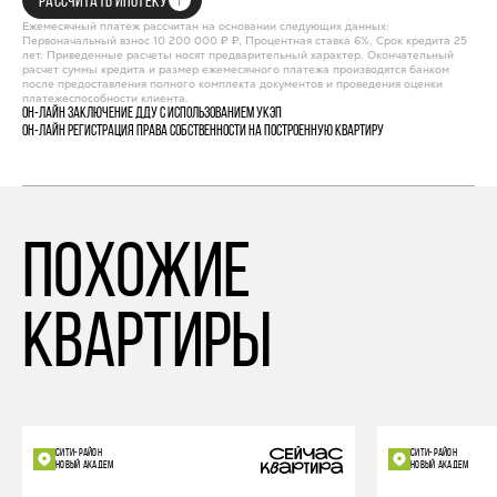
РАССЧИТАТЬ ИПОТЕКУ
Ежемесячный платеж рассчитан на основании следующих данных:
Первоначальный взнос 10 200 000 ₽ ₽, Процентная ставка 6%, Срок кредита 25
лет. Приведенные расчеты носят предварительный характер. Окончательный
расчет суммы кредита и размер ежемесячного платежа производятся банком
после предоставления полного комплекта документов и проведения оценки
платежеспособности клиента.
Он-лайн заключение ДДУ с использованием УКЭП
Он-лайн регистрация права собственности на построенную квартиру
похожие
квартиры
СИТИ-РАЙОН
СИТИ-РАЙОН
НОВЫЙ АКАДЕМ
НОВЫЙ АКАДЕМ