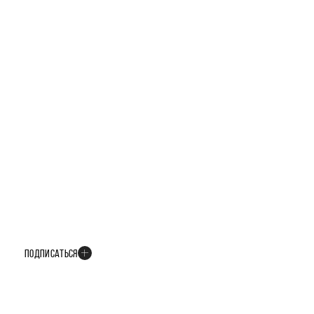
БУДЬТЕ В КУРСЕ ВСЕХ НОВОСТЕЙ
В телеграм-канале мы рассказываем только о важных и интересных
событиях развития проекта
ПОДПИСАТЬСЯ