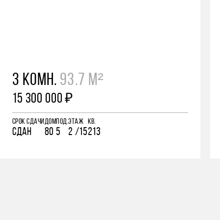
3 КОМН.
93.7 М²
15 300 000 ₽
СРОК СДАЧИ
ДОМ
ПОД.
ЭТАЖ
КВ.
СДАН
80
5
2 /15
213