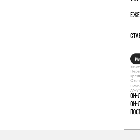
ЕЖЕ
СТА
РА
Ежем
Перв
кред
Окон
прои
доку
Он-
Он-
пос