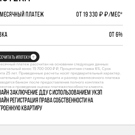
МЕСЯЧНЫЙ ПЛАТЕЖ
ОТ 19 330 ₽ ₽/МЕС*
ВКА
ОТ 6%
ССЧИТАТЬ ИПОТЕКУ
есячный платеж рассчитан на основании следующих данных:
оначальный взнос 15 700 000 ₽ ₽, Процентная ставка 6%, Срок
ита 25 лет. Приведенные расчеты носят предварительный характер.
чательный расчет суммы кредита и размер ежемесячного платежа
зводятся банком после предоставления полного комплекта
ментов и проведения оценки платежеспособности клиента.
лайн заключение ДДУ с использованием УКЭП
лайн регистрация права собственности на
троенную квартиру