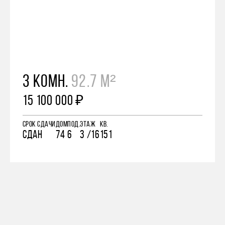
3 КОМН.
92.7 М²
15 100 000 ₽
СРОК СДАЧИ
ДОМ
ПОД.
ЭТАЖ
КВ.
СДАН
74
6
3 /16
151