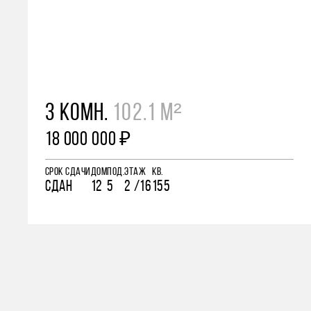
3 КОМН.
102.1 М²
18 000 000 ₽
СРОК СДАЧИ
ДОМ
ПОД.
ЭТАЖ
КВ.
СДАН
12
5
2 /16
155