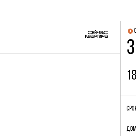
3
1
СРО
ДО