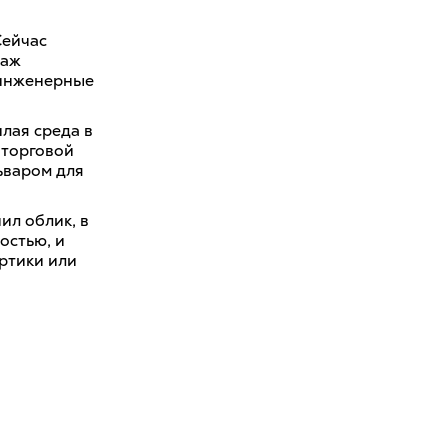
Сейчас
таж
 инженерные
лая среда в
 торговой
ьваром для
ил облик, в
остью, и
ртики или