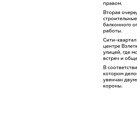
правом.
Вторая очеред
строительные
балконного о
работы.
Сити-квартал
центре Взлет
улицей, где 
встреч и общ
В соответстви
котором дело
увенчан двум
короны.