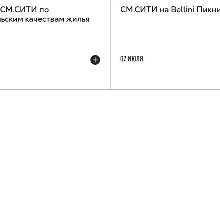
 СМ.СИТИ по
СМ.СИТИ на Bellini Пикн
ьским качествам жилья
07 ИЮЛЯ