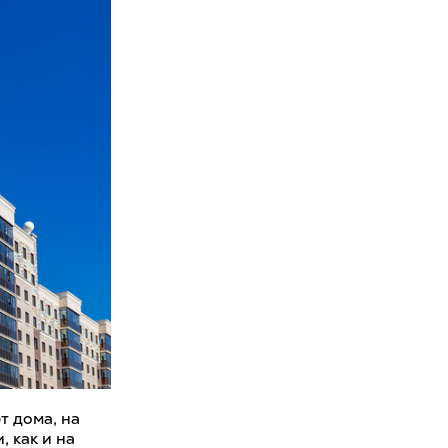
т дома, на
 как и на