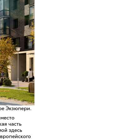
ре Экзюпери.
вместо
жая часть
мой здесь
европейского