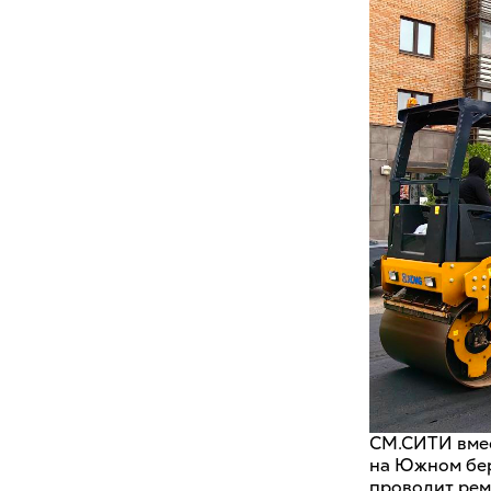
СМ.СИТИ вмес
на Южном бер
проводит рем