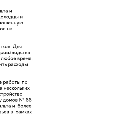
ьта и
колодцы и
зношенную
ов на
тков. Для
производства
 любое время,
мить расходы
е работы по
а нескольких
стройство
 у домов № 66
альта и более
вьев в рамках