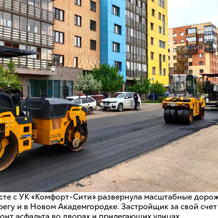
те с УК «Комфорт-Сити» развернула масштабные доро
егу и в Новом Академгородке. Застройщик за свой счет
онт асфальта во дворах и прилегающих улицах.