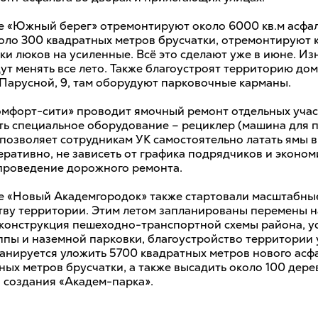
е «Южный берег» отремонтируют около 6000 кв.м асфал
оло 300 квадратных метров брусчатки, отремонтируют 
ки люков на усиленные. Всё это сделают уже в июне. И
ут менять все лето. Также благоустроят территорию дом
и Парусной, 9, там оборудуют парковочные карманы.
омфорт-сити» проводит ямочный ремонт отдельных учас
есть специальное оборудование – рециклер (машина для 
 позволяет сотрудникам УК самостоятельно латать ямы в
еративно, не зависеть от графика подрядчиков и эконо
проведение дорожного ремонта.
е «Новый Академгородок» также стартовали масштабны
тву территории. Этим летом запланированы перемены н
еконструкция пешеходно-транспортной схемы района, у
ппы и наземной парковки, благоустройство территории
ланируется уложить 5700 квадратных метров нового асф
ых метров брусчатки, а также высадить около 100 дере
а создания «Академ-парка».