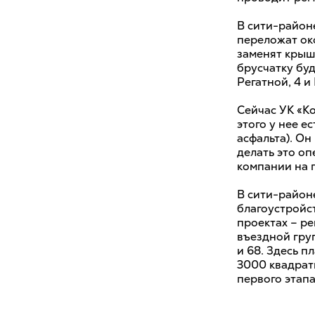
В сити-район
переложат ок
заменят крыш
брусчатку буд
Регатной, 4 
Сейчас УК «К
этого у нее 
асфальта). Он
делать это оп
компании на 
В cити-район
благоустройс
проектах – р
въездной гру
и 68. Здесь п
3000 квадратн
первого этап