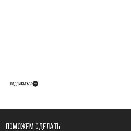
БУДЬТЕ В КУРСЕ ВСЕХ НОВОСТЕЙ
В телеграм-канале мы рассказываем только о важных и интересных
событиях развития проекта
ПОДПИСАТЬСЯ
ПОМОЖЕМ СДЕЛАТЬ