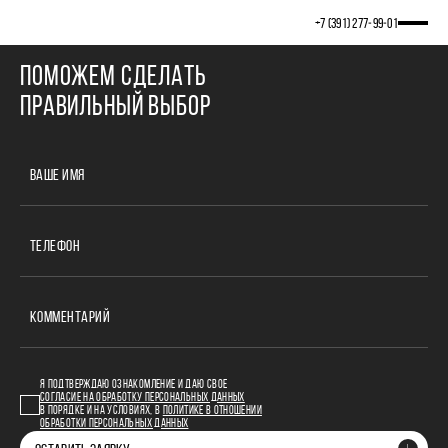
Cannot find 'news' template with page 'section'
+7 (391) 277‒99‒01
ПОМОЖЕМ СДЕЛАТЬ
ПРАВИЛЬНЫЙ ВЫБОР
ВАШЕ ИМЯ
ТЕЛЕФОН
КОММЕНТАРИЙ
Я ПОДТВЕРЖДАЮ ОЗНАКОМЛЕНИЕ И ДАЮ СВОЕ
СОГЛАСИЕ НА ОБРАБОТКУ ПЕРСОНАЛЬНЫХ ДАННЫХ
В ПОРЯДКЕ И НА УСЛОВИЯХ, В
ПОЛИТИКЕ В ОТНОШЕНИИ
ОБРАБОТКИ ПЕРСОНАЛЬНЫХ ДАННЫХ