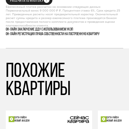
РАССЧИТАТЬ ИПОТЕКУ
Ежемесячный платеж рассчитан на основании следующих данных:
Первоначальный взнос 9 000 000 ₽ ₽, Процентная ставка 6%, Срок кредита 25
лет. Приведенные расчеты носят предварительный характер. Окончательный
расчет суммы кредита и размер ежемесячного платежа производятся банком
после предоставления полного комплекта документов и проведения оценки
платежеспособности клиента.
Он-лайн заключение ДДУ с использованием УКЭП
Он-лайн регистрация права собственности на построенную квартиру
похожие
квартиры
СИТИ-РАЙОН
СИТИ-РАЙОН
НОВЫЙ АКАДЕМ
НОВЫЙ АКАДЕМ