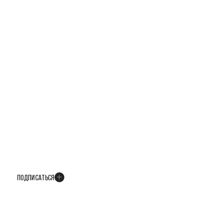
БУДЬТЕ В КУРСЕ ВСЕХ НОВОСТЕЙ
В телеграм-канале мы рассказываем только о важных и интересных
событиях развития проекта
ПОДПИСАТЬСЯ