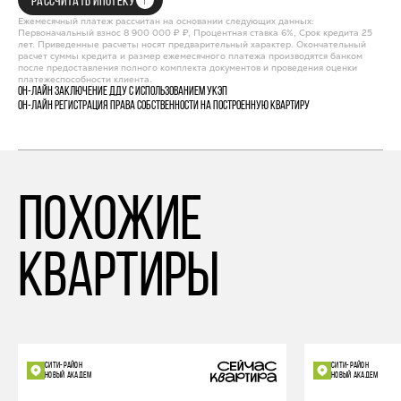
РАССЧИТАТЬ ИПОТЕКУ
Ежемесячный платеж рассчитан на основании следующих данных:
Первоначальный взнос 8 900 000 ₽ ₽, Процентная ставка 6%, Срок кредита 25
лет. Приведенные расчеты носят предварительный характер. Окончательный
расчет суммы кредита и размер ежемесячного платежа производятся банком
после предоставления полного комплекта документов и проведения оценки
платежеспособности клиента.
Он-лайн заключение ДДУ с использованием УКЭП
Он-лайн регистрация права собственности на построенную квартиру
похожие
квартиры
СИТИ-РАЙОН
СИТИ-РАЙОН
НОВЫЙ АКАДЕМ
НОВЫЙ АКАДЕМ