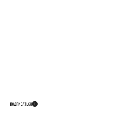
БУДЬТЕ В КУРСЕ ВСЕХ НОВОСТЕЙ
В телеграм-канале мы рассказываем только о важных и интересных
событиях развития проекта
ПОДПИСАТЬСЯ