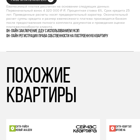
Ежемесячный платеж рассчитан на основании следующих данных:
Первоначальный взнос 4 320 000 ₽ ₽, Процентная ставка 6%, Срок кредита 25
лет. Приведенные расчеты носят предварительный характер. Окончательный
расчет суммы кредита и размер ежемесячного платежа производятся банком
после предоставления полного комплекта документов и проведения оценки
платежеспособности клиента.
Он-лайн заключение ДДУ с использованием УКЭП
Он-лайн регистрация права собственности на построенную квартиру
похожие
квартиры
СИТИ-РАЙОН
СИТИ-КВАРТАЛ
НОВЫЙ АКАДЕМ
ВРЕМЕНА