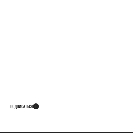
БУДЬТЕ В КУРСЕ ВСЕХ НОВОСТЕЙ
В телеграм-канале мы рассказываем только о важных и интересных
событиях развития проекта
ПОДПИСАТЬСЯ