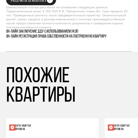
РАССЧИТАТЬ ИПОТЕКУ
Ежемесячный платеж рассчитан на основании следующих данных:
Первоначальный взнос 3 720 000 ₽ ₽, Процентная ставка 6%, Срок кредита 25
лет. Приведенные расчеты носят предварительный характер. Окончательный
расчет суммы кредита и размер ежемесячного платежа производятся банком
после предоставления полного комплекта документов и проведения оценки
платежеспособности клиента.
Он-лайн заключение ДДУ с использованием УКЭП
Он-лайн регистрация права собственности на построенную квартиру
похожие
квартиры
СИТИ-КВАРТАЛ
СИТИ-КВАРТАЛ
ВРЕМЕНА
ВРЕМЕНА