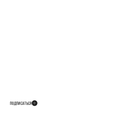
БУДЬТЕ В КУРСЕ ВСЕХ НОВОСТЕЙ
В телеграм-канале мы рассказываем только о важных и интересных
событиях развития проекта
ПОДПИСАТЬСЯ