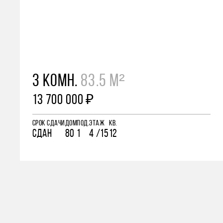
3 КОМН.
83.5 М²
13 700 000 ₽
СРОК СДАЧИ
ДОМ
ПОД.
ЭТАЖ
КВ.
СДАН
80
1
4 /15
12