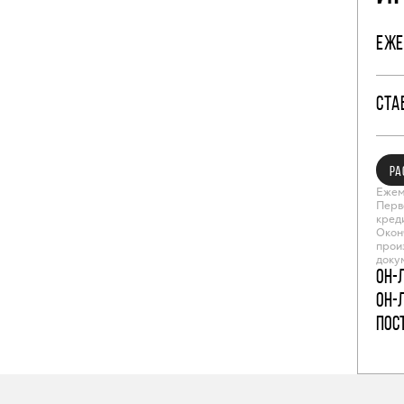
ЕЖЕ
СТА
РА
Ежем
Перв
кред
Окон
прои
доку
Он-
Он-
пос