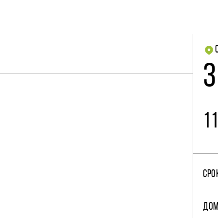
3
1
СРО
ДО