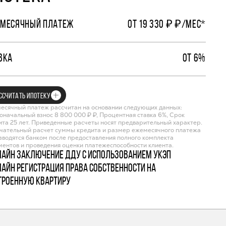
МЕСЯЧНЫЙ ПЛАТЕЖ
ОТ 19 330 ₽ ₽/МЕС*
ВКА
ОТ 6%
ССЧИТАТЬ ИПОТЕКУ
есячный платеж рассчитан на основании следующих данных:
оначальный взнос 8 800 000 ₽ ₽, Процентная ставка 6%, Срок
ита 25 лет. Приведенные расчеты носят предварительный характер.
чательный расчет суммы кредита и размер ежемесячного платежа
зводятся банком после предоставления полного комплекта
ментов и проведения оценки платежеспособности клиента.
лайн заключение ДДУ с использованием УКЭП
лайн регистрация права собственности на
троенную квартиру