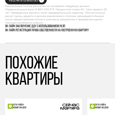
РАССЧИТАТЬ ИПОТЕКУ
Ежемесячный платеж рассчитан на основании следующих данных:
Первоначальный взнос 8 900 000 ₽ ₽, Процентная ставка 6%, Срок кредита 25
лет. Приведенные расчеты носят предварительный характер. Окончательный
расчет суммы кредита и размер ежемесячного платежа производятся банком
после предоставления полного комплекта документов и проведения оценки
платежеспособности клиента.
Он-лайн заключение ДДУ с использованием УКЭП
Он-лайн регистрация права собственности на построенную квартиру
похожие
квартиры
СИТИ-РАЙОН
СИТИ-РАЙОН
НОВЫЙ АКАДЕМ
НОВЫЙ АКАДЕМ