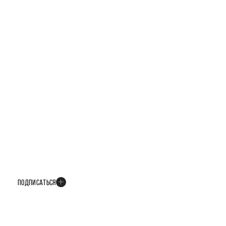
БУДЬТЕ В КУРСЕ ВСЕХ НОВОСТЕЙ
В телеграм-канале мы рассказываем только о важных и интересных
событиях развития проекта
ПОДПИСАТЬСЯ