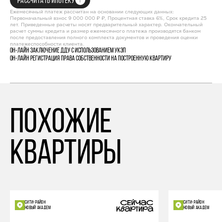
РАССЧИТАТЬ ИПОТЕКУ
Ежемесячный платеж рассчитан на основании следующих данных:
Первоначальный взнос 9 000 000 ₽ ₽, Процентная ставка 6%, Срок кредита 25
лет. Приведенные расчеты носят предварительный характер. Окончательный
расчет суммы кредита и размер ежемесячного платежа производятся банком
после предоставления полного комплекта документов и проведения оценки
платежеспособности клиента.
Он-лайн заключение ДДУ с использованием УКЭП
Он-лайн регистрация права собственности на построенную квартиру
похожие
квартиры
СИТИ-РАЙОН
СИТИ-РАЙОН
НОВЫЙ АКАДЕМ
НОВЫЙ АКАДЕМ