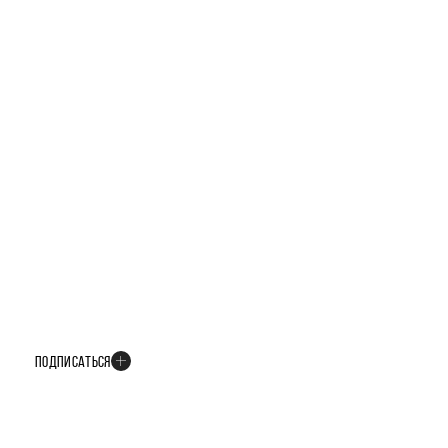
БУДЬТЕ В КУРСЕ ВСЕХ НОВОСТЕЙ
В телеграм-канале мы рассказываем только о важных и интересных
событиях развития проекта
ПОДПИСАТЬСЯ