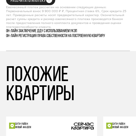
РАССЧИТАТЬ ИПОТЕКУ
Ежемесячный платеж рассчитан на основании следующих данных:
Первоначальный взнос 9 900 000 ₽ ₽, Процентная ставка 6%, Срок кредита 25
лет. Приведенные расчеты носят предварительный характер. Окончательный
расчет суммы кредита и размер ежемесячного платежа производятся банком
после предоставления полного комплекта документов и проведения оценки
платежеспособности клиента.
Он-лайн заключение ДДУ с использованием УКЭП
Он-лайн регистрация права собственности на построенную квартиру
похожие
квартиры
СИТИ-РАЙОН
СИТИ-РАЙОН
НОВЫЙ АКАДЕМ
НОВЫЙ АКАДЕМ