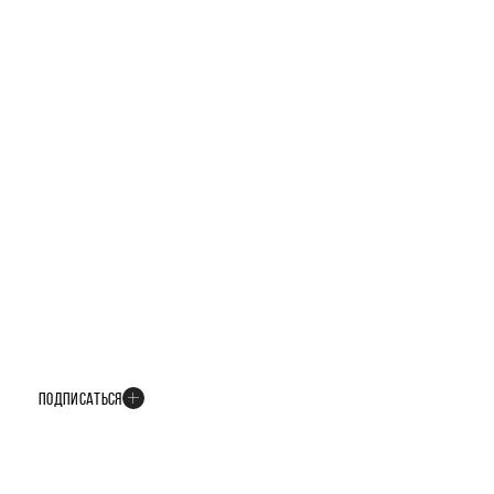
БУДЬТЕ В КУРСЕ ВСЕХ НОВОСТЕЙ
В телеграм-канале мы рассказываем только о важных и интересных
событиях развития проекта
ПОДПИСАТЬСЯ