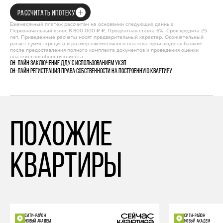
РАССЧИТАТЬ ИПОТЕКУ
Ежемесячный платеж рассчитан на основании следующих данных:
Первоначальный взнос 8 800 000 ₽ ₽, Процентная ставка 6%, Срок кредита 25
лет. Приведенные расчеты носят предварительный характер. Окончательный
расчет суммы кредита и размер ежемесячного платежа производятся банком
после предоставления полного комплекта документов и проведения оценки
платежеспособности клиента.
Он-лайн заключение ДДУ с использованием УКЭП
Он-лайн регистрация права собственности на построенную квартиру
похожие
квартиры
СИТИ-РАЙОН
СИТИ-РАЙОН
НОВЫЙ АКАДЕМ
НОВЫЙ АКАДЕМ