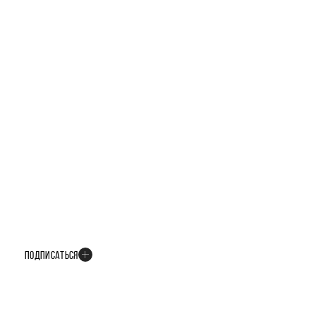
БУДЬТЕ В КУРСЕ ВСЕХ НОВОСТЕЙ
В телеграм-канале мы рассказываем только о важных и интересных
событиях развития проекта
ПОДПИСАТЬСЯ