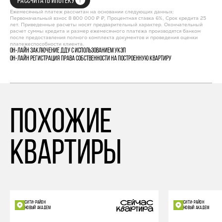
РАССЧИТАТЬ ИПОТЕКУ
Ежемесячный платеж рассчитан на основании следующих данных:
Первоначальный взнос 8 800 000 ₽ ₽, Процентная ставка 6%, Срок кредита 25
лет. Приведенные расчеты носят предварительный характер. Окончательный
расчет суммы кредита и размер ежемесячного платежа производятся банком
после предоставления полного комплекта документов и проведения оценки
платежеспособности клиента.
Он-лайн заключение ДДУ с использованием УКЭП
Он-лайн регистрация права собственности на построенную квартиру
похожие
квартиры
СИТИ-РАЙОН
СИТИ-РАЙОН
НОВЫЙ АКАДЕМ
НОВЫЙ АКАДЕМ