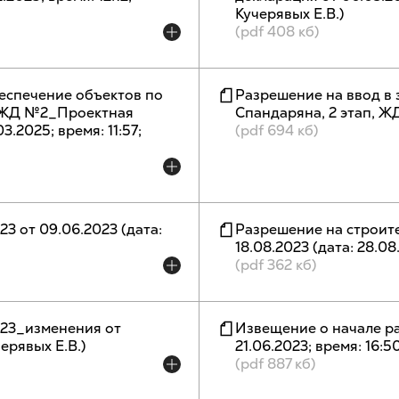
Кучерявых Е.В.)
(pdf 408 кб)
еспечение объектов по
Разрешение на ввод в 
п, ЖД №2_Проектная
Спандаряна, 2 этап, ЖД 
03.2025; время: 11:57;
(pdf 694 кб)
3 от 09.06.2023 (дата:
Разрешение на строит
18.08.2023 (дата: 28.08.
(pdf 362 кб)
023_изменения от
Извещение о начале раб
черявых Е.В.)
21.06.2023; время: 16:5
(pdf 887 кб)