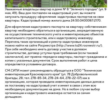
Уважаемые владельцы квартир в доме № 8 "Зеленого городка" (ул. 9
мая, 49). Ваш дом поставлен на кадастровый учет, вы можете
запускать процедуру оформления кадастровых паспортов на свои
квартиры. Кадастровый номер жилого дома 24:50:0400067:2170.
Для оформления кадастрового паспорта на квартиру собственникам
квартир необходимо обратиться в организацию, аккредитованную
на осуществление технического учета и инвентаризацию объектов
капитального строительства, или к кадастровому инженеру.
Перечень таких организаций и реестр кадастровых инженеров
можно найти на сайте Росреестра (http://www.to24.rosreestr.ru/).
При себе необходимо иметь договор участия в долевом
строительстве, договор уступки прав требования (если таковой
заключался), акт приема-передачи квартиры, паспорт гражданина и
копии с указанных документов. Срок выполнения работ и цена
определяется условиями договора.
СМ.СИТИ может рекомендовать обращаться в ООО "Техническая
инвентаризация Красноярского края" (ул. 78 Добровольческой
бригады, 28; тел. 278-85-34, 278-24-64, 278-22-07) как в
организацию, которая проводила инвентаризацию данных домов и
их постановку на кадастровый учет и имеет в связи с этим всю
необходимую документацию на дома. Но в любом случае выбор
организации и кадастрового инженера остается за самим
дольщиком.