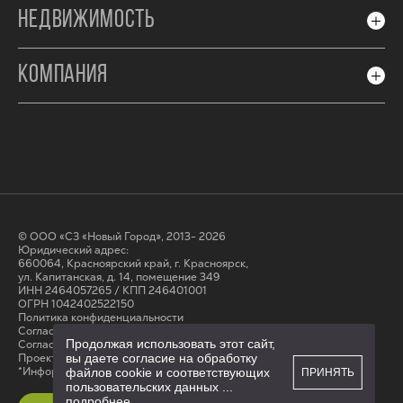
НЕДВИЖИМОСТЬ
КОМПАНИЯ
© ООО «СЗ «Новый Город», 2013- 2026
Юридический адрес:
660064, Красноярский край, г. Красноярск,
ул. Капитанская, д. 14, помещение 349
ИНН 2464057265 / КПП 246401001
ОГРН 1042402522150
Политика конфиденциальности
Согласие на обработку персональных данных
Продолжая использовать этот сайт,
Cогласие на получение рассылки
Проектные декларации на сайте наш.дом.рф
вы даете согласие на обработку
*Информация на сайте не является публичной офертой
файлов cookie и соответствующих
ПРИНЯТЬ
пользовательских данных
...
подробнее