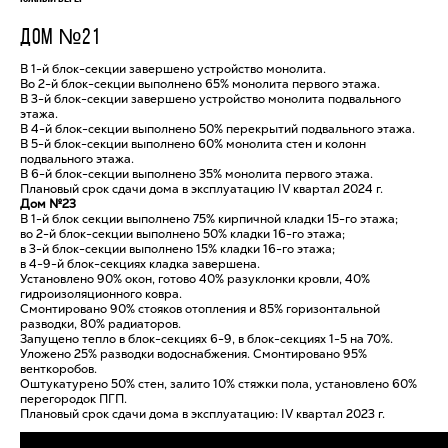
ДОМ №21
В 1-й блок-секции завершено устройство монолита.
Во 2-й блок-секции выполнено 65% монолита первого этажа.
В 3-й блок-секции завершено устройство монолита подвального
этажа.
В 4-й блок-секции выполнено 50% перекрытий подвального этажа.
В 5-й блок-секции выполнено 60% монолита стен и колонн
подвального этажа.
В 6-й блок-секции выполнено 35% монолита первого этажа.
Плановый срок сдачи дома в эксплуатацию IV квартал 2024 г.
Дом №23
В 1-й блок секции выполнено 75% кирпичной кладки 15-го этажа;
во 2-й блок-секции выполнено 50% кладки 16-го этажа;
в 3-й блок-секции выполнено 15% кладки 16-го этажа;
в 4-9-й блок-секциях кладка завершена.
Установлено 90% окон, готово 40% разуклонки кровли, 40%
гидроизоляционного ковра.
Смонтировано 90% стояков отопления и 85% горизонтальной
разводки, 80% радиаторов.
Запущено тепло в блок-секциях 6-9, в блок-секциях 1-5 на 70%.
Уложено 25% разводки водоснабжения. Смонтировано 95%
венткоробов.
Оштукатурено 50% стен, залито 10% стяжки пола, установлено 60%
перегородок ПГП.
Плановый срок сдачи дома в эксплуатацию: IV квартал 2023 г.