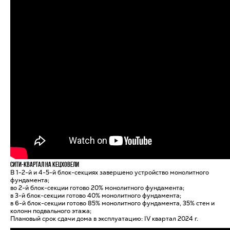
Сити-квартал на Кецховели
В 1-2-й и 4-5-й блок-секциях завершено устройство монолитного
фундамента;
во 2-й блок-секции готово 20% монолитного фундамента;
в 3-й блок-секции готово 40% монолитного фундамента;
в 6-й блок-секции готово 85% монолитного фундамента, 35% стен и
колонн подвального этажа;
Плановый срок сдачи дома в эксплуатацию: IV квартал 2024 г.