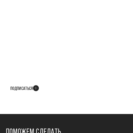
БУДЬТЕ В КУРСЕ ВСЕХ НОВОСТЕЙ
В телеграм-канале мы рассказываем только о важных и интересных
событиях развития проекта
ПОДПИСАТЬСЯ
ПОМОЖЕМ СДЕЛАТЬ