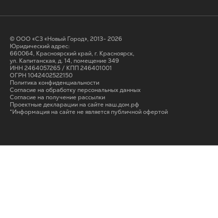
© ООО «СЗ «Новый Город», 2013- 2026
Юридический адрес:
660064, Красноярский край, г. Красноярск,
ул. Капитанская, д. 14, помещение 349
ИНН 2464057265 / КПП 246401001
ОГРН 1042402522150
Политика конфиденциальности
Согласие на обработку персональных данных
Cогласие на получение рассылки
Проектные декларации на сайте наш.дом.рф
*Информация на сайте не является публичной офертой