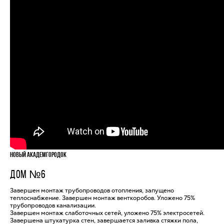
Новый Академгородок
ДОМ №6
Завершен монтаж трубопроводов отопления, запущено
теплоснабжение. Завершен монтаж венткоробов. Уложено 75%
трубопроводов канализации.
Завершен монтаж слаботочных сетей, уложено 75% электросетей.
Завершена штукатурка стен, завершается заливка стяжки пола,