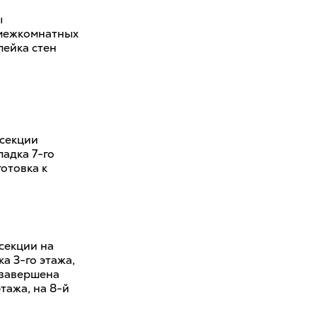
ы
 межкомнатных
лейка стен
-секции
ладка 7-го
отовка к
-секции на
а 3-го этажа,
 завершена
тажа, на 8-й