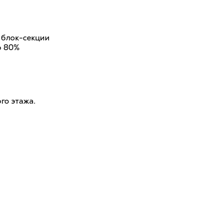
й блок-секции
о 80%
го этажа.