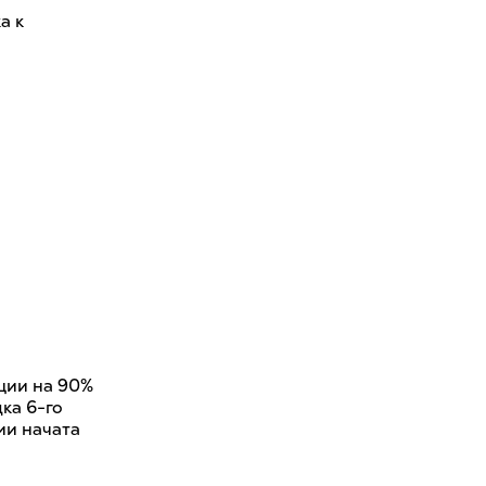
а к
кции на 90%
ка 6-го
ции начата