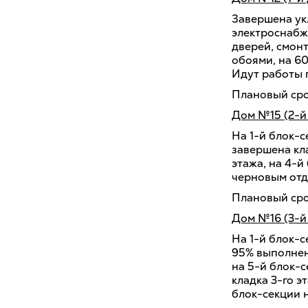
Завершена ук
электроснабж
дверей, смон
обоями, на 6
Идут работы 
Плановый срок
Дом №15 (2-й
На 1-й блок-с
завершена кла
этажа, на 4-
черновым отд
Плановый срок
Дом №16 (3-й
На 1-й блок-с
95% выполнена
на 5-й блок-с
кладка 3-го э
блок-секции 