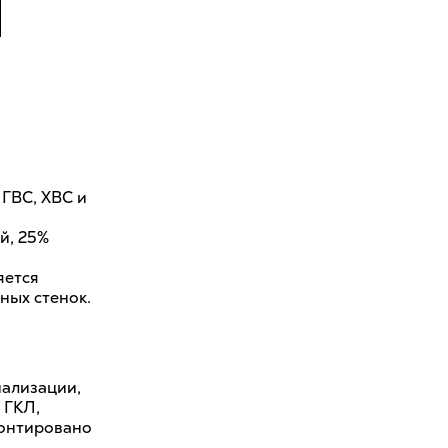
ГВС, ХВС и
й, 25%
яется
ных стенок.
нализации,
 ГКЛ,
монтировано