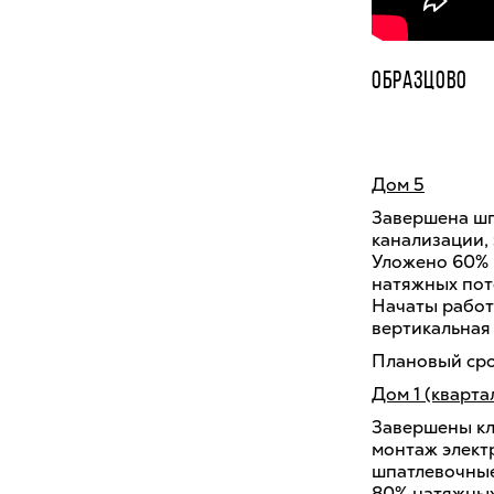
ОБРАЗЦОВО
Дом 5
Завершена шп
канализации, 
Уложено 60% 
натяжных пото
Начаты работ
вертикальная
Плановый срок
Дом 1 (квартал
Завершены кл
монтаж элект
шпатлевочные
80% натяжных