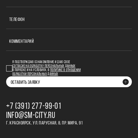
ТЕЛЕФОН
КОММЕНТАРИЙ
Я ПОДТВЕРЖДАЮ ОЗНАКОМЛЕНИЕ И ДАЮ СВОЕ
СОГЛАСИЕ НА ОБРАБОТКУ ПЕРСОНАЛЬНЫХ ДАННЫХ
В ПОРЯДКЕ И НА УСЛОВИЯХ, В
ПОЛИТИКЕ В ОТНОШЕНИИ
ОБРАБОТКИ ПЕРСОНАЛЬНЫХ ДАННЫХ
ОСТАВИТЬ ЗАЯВКУ
+7 (391) 277‒99‒01
INFO@SM-CITY.RU
Г. КРАСНОЯРСК, УЛ. ПАРУСНАЯ, 8, ПР. МИРА, 91