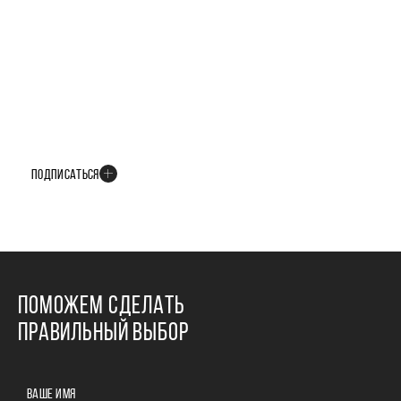
БУДЬТЕ В КУРСЕ ВСЕХ НОВОСТЕЙ
В телеграм-канале мы рассказываем только о важных и интересных
событиях развития проекта
ПОДПИСАТЬСЯ
ПОМОЖЕМ СДЕЛАТЬ
ПРАВИЛЬНЫЙ ВЫБОР
ВАШЕ ИМЯ