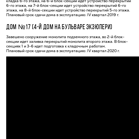
кладка 6-го этажа, на 6-й блок-секции идет устройство перекрытий
6-го этажа, на 7-й блок-секции идет устройство перекрытий 6-го
этажа, на 8-й блок-секции идет устройство перекрытий 5-го этажа.
Плановый срок сдачи дома в эксплуатацию: IV квартал 2019 г.
ДОМ №17 (4-Й ДОМ НА БУЛЬВАРЕ ЭКЗЮПЕРИ)
Завешено сооружение монолита подземного этажа, во 2-й блок-
секции идет заливка перекрытий монолита второго этажа. В блок-
секциях 1 и 3-6 идет подготовка к кладочным работам.
Плановый срок сдачи дома в эксплуатацию: IV квартал 2020 г.